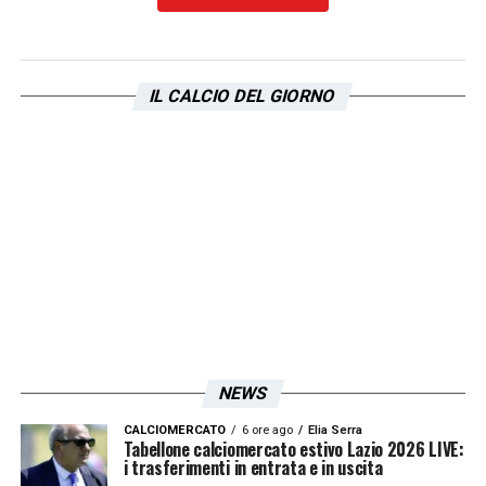
video promozionale dell’album sui social.
Ecco le immagini della calciatrice a ricevere
la propria figurina: «
Mamma mia, fa
IL CALCIO DEL GIORNO
stranissimo
», il commento della
biancoceleste.
LA PLAYLIST DELLE NOSTRE TOP NEWS
NEWS
CALCIOMERCATO
6 ore ago
Elia Serra
Tabellone calciomercato estivo Lazio 2026 LIVE:
i trasferimenti in entrata e in uscita