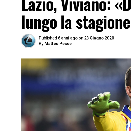
Lazio, Viviano: «D
lungo la stagion
Published
6 anni ago
on
23 Giugno 2020
By
Matteo Pesce