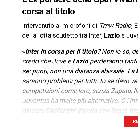
corsa al titolo
Intervenuto ai microfoni di
Tmw Radio
, 
della lotta scudetto tra Inter,
Lazio
e Juv
«
Inter in corsa per il titolo?
Non lo so, d
credo che Juve e
Lazio
perderanno tanti 
sei punti, non una distanza abissale. La
saranno problemi per tutti. Io se devo ved
competizioni come loro, senza Zapata, I
Juventus ha molte più alternative. O l’Int
giocare Gagliardini-Barella con Sensi, Brozo
insieme non li ha mai avuti
».
R