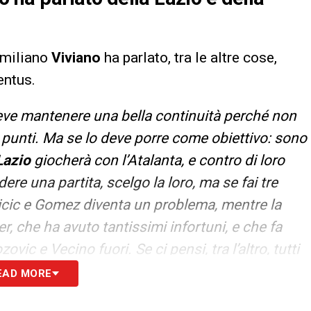
Emiliano
Viviano
ha parlato, tra le altre cose,
entus.
eve mantenere una bella continuità perché non
punti. Ma se lo deve porre come obiettivo: sono
Lazio
giocherà con l’Atalanta, e contro di loro
ere una partita, scelgo la loro, ma se fai tre
licic e Gomez diventa un problema, mentre la
er, che ha avuto tantissimi infortuni, e che fa
vic e Vecino fuori. Se ci pensi, tra l’altro, tutti
EAD MORE