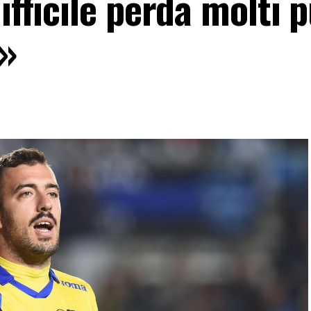
ifficile perda molti 
e»