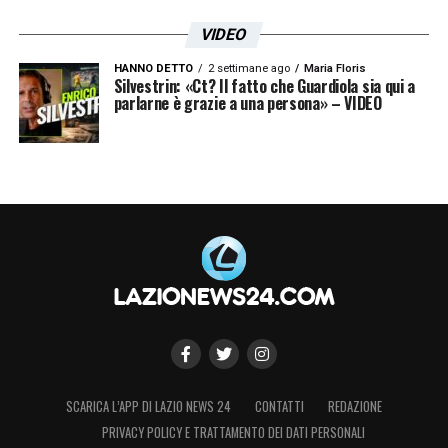
VIDEO
HANNO DETTO
2 settimane ago
Maria Floris
Silvestrin: «Ct? Il fatto che Guardiola sia qui a
parlarne è grazie a una persona» – VIDEO
SCARICA L’APP DI LAZIO NEWS 24
CONTATTI
REDAZIONE
PRIVACY POLICY E TRATTAMENTO DEI DATI PERSONALI