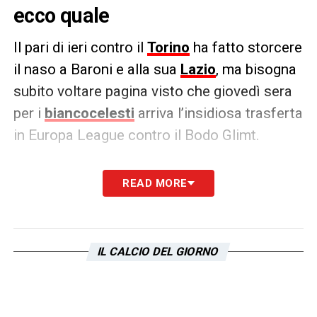
ecco quale
Il pari di ieri contro il
Torino
ha fatto storcere
il naso a Baroni e alla sua
Lazio
, ma bisogna
subito voltare pagina visto che giovedì sera
per i
biancocelesti
arriva l’insidiosa trasferta
in Europa League contro il Bodo Glimt.
Contro i granata però per Zaccagni è stato
READ MORE
un match importante, visto che la presenza
di ieri sera gli ha consentito di raggiungere un
nuovo record. Si tratta secondo quanto viene
IL CALCIO DEL GIORNO
riportato dal Corriere dello Sport il capitano
delle aquile ha ottenuto la sua 200° presenza
stagionale.