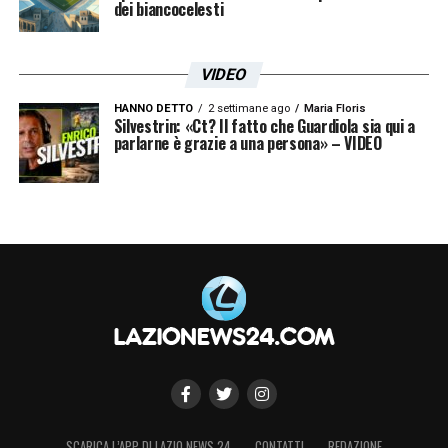
dei biancocelesti
VIDEO
HANNO DETTO
2 settimane ago
Maria Floris
Silvestrin: «Ct? Il fatto che Guardiola sia qui a
parlarne è grazie a una persona» – VIDEO
SCARICA L’APP DI LAZIO NEWS 24
CONTATTI
REDAZIONE