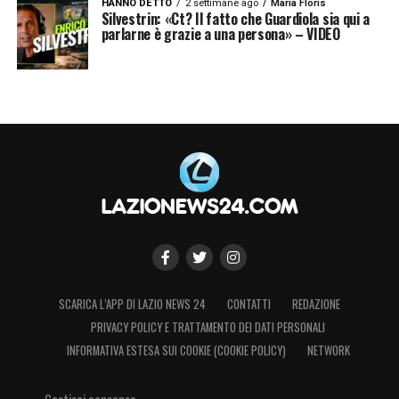
HANNO DETTO
2 settimane ago
Maria Floris
Silvestrin: «Ct? Il fatto che Guardiola sia qui a
parlarne è grazie a una persona» – VIDEO
SCARICA L’APP DI LAZIO NEWS 24
CONTATTI
REDAZIONE
PRIVACY POLICY E TRATTAMENTO DEI DATI PERSONALI
INFORMATIVA ESTESA SUI COOKIE (COOKIE POLICY)
NETWORK