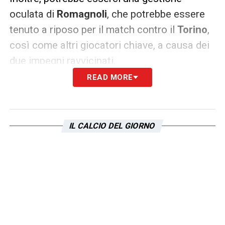
oculata di
Romagnoli
, che potrebbe essere
tenuto a riposo per il match contro il
Torino
,
così come altri giocatori chiave, a causa dei
due impegni ravvicinati.
READ MORE
Con ancora tre allenamenti a disposizione,
Sarri avrà poco tempo per decidere la
formazione, ma la
doppia sfida
è
IL CALCIO DEL GIORNO
fondamentale per il cammino della
Lazio
, sia
in
Serie A
che nella
Coppa Italia
.
LA PLAYLIST DELLE NOSTRE TOP NEWS