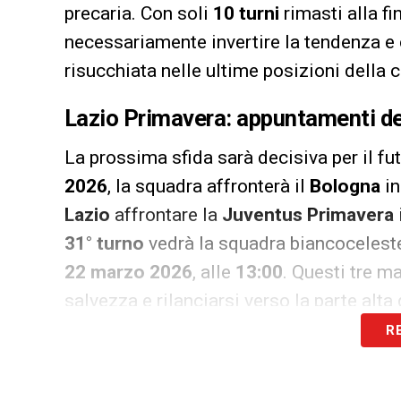
precaria. Con soli
10 turni
rimasti alla fi
necessariamente invertire la tendenza e
risucchiata nelle ultime posizioni della c
Lazio Primavera: appuntamenti dec
La prossima sfida sarà decisiva per il fu
2026
, la squadra affronterà il
Bologna
in
Lazio
affrontare la
Juventus Primavera
31° turno
vedrà la squadra biancoceleste 
22 marzo 2026
, alle
13:00
. Questi tre m
salvezza e rilanciarsi verso la parte alta 
R
LA PLAYLIST DELLE NOSTRE TOP NEW