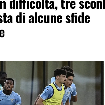
 difficoltà, tre scon
sta di alcune sfide
e