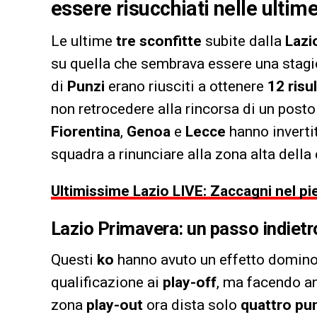
essere risucchiati nelle ultim
Le ultime
tre sconfitte
subite dalla
Lazi
su quella che sembrava essere una stagione
di
Punzi
erano riusciti a ottenere
12 risul
non retrocedere alla rincorsa di un posto
Fiorentina
,
Genoa
e
Lecce
hanno inverti
squadra a rinunciare alla zona alta della 
Ultimissime Lazio LIVE: Zaccagni nel pi
Lazio Primavera: un passo indietro
Questi
ko
hanno avuto un effetto domino,
qualificazione ai
play-off
, ma facendo a
zona
play-out
ora dista solo
quattro pun