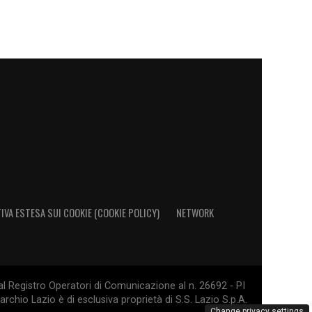
IVA ESTESA SUI COOKIE (COOKIE POLICY)
NETWORK
al Registro Operatori di Comunicazione al n. 26692 - PI
rchio Lazio è di esclusiva proprietà di S.S. Lazio S.p.A.
Change privacy settings