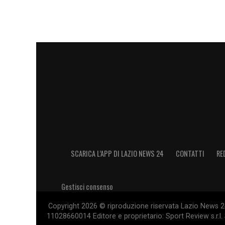
SCARICA L’APP DI LAZIO NEWS 24
CONTATTI
RE
Gestisci consenso
Copyright 2026 © riproduzione riservata Lazio News 24 
11028660014 Editore e proprietario: Sport Review s.r.l. 