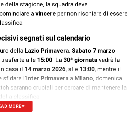
ne della stagione, la squadra deve
 cominciare a
vincere
per non rischiare di essere
lassifica.
isivi segnati sul calendario
turo della
Lazio Primavera
.
Sabato 7 marzo
 trasferta alle
15:00
. La
30ª giornata
vedrà la
in casa il
14 marzo 2026
, alle
13:00
, mentre il
sfidare l’
Inter Primavera
a
Milano
, domenica
atch saranno cruciali per cercare di mantenere la
della classifica.
EAD MORE
S