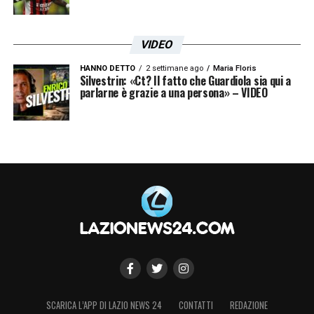
VIDEO
HANNO DETTO
2 settimane ago
Maria Floris
Silvestrin: «Ct? Il fatto che Guardiola sia qui a
parlarne è grazie a una persona» – VIDEO
SCARICA L’APP DI LAZIO NEWS 24
CONTATTI
REDAZIONE