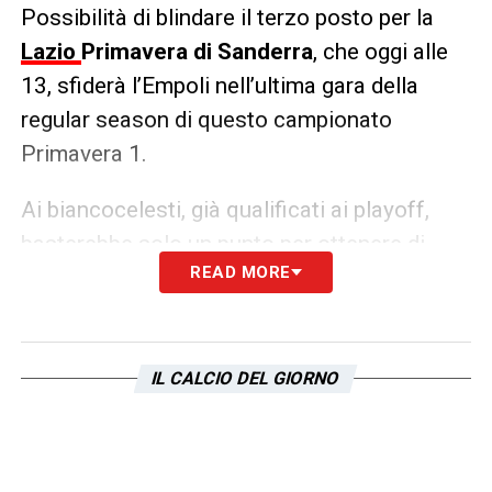
Possibilità di blindare il terzo posto per la
Lazio
Primavera di Sanderra
, che oggi alle
13, sfiderà l’Empoli nell’ultima gara della
regular season di questo campionato
Primavera 1.
Ai biancocelesti, già qualificati ai playoff,
basterebbe solo un punto per ottenere di
READ MORE
diritto il terzo posto in classifica, che gli
garantirebbe un sorteggio più morbido. Ad
oggi le possibili avversarie potrebbero
essere il Sassuolo (al momento quinto), il
IL CALCIO DEL GIORNO
Milan (sesto) e il Torino (settimo).
LA PLAYLIST DELLE NOSTRE TOP NEWS