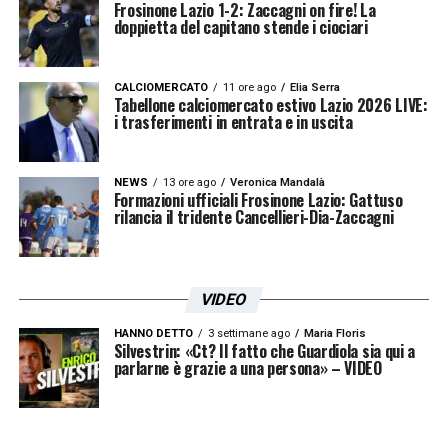
Frosinone Lazio 1-2: Zaccagni on fire! La
doppietta del capitano stende i ciociari
CALCIOMERCATO
11 ore ago
Elia Serra
Tabellone calciomercato estivo Lazio 2026 LIVE:
i trasferimenti in entrata e in uscita
NEWS
13 ore ago
Veronica Mandalà
Formazioni ufficiali Frosinone Lazio: Gattuso
rilancia il tridente Cancellieri-Dia-Zaccagni
VIDEO
HANNO DETTO
3 settimane ago
Maria Floris
Silvestrin: «Ct? Il fatto che Guardiola sia qui a
parlarne è grazie a una persona» – VIDEO