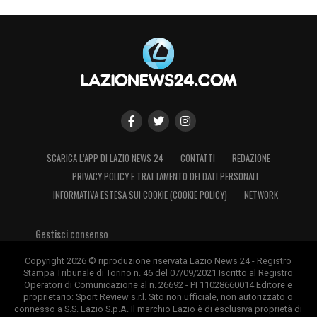
SCARICA L’APP DI LAZIO NEWS 24
CONTATTI
REDAZIONE
PRIVACY POLICY E TRATTAMENTO DEI DATI PERSONALI
INFORMATIVA ESTESA SUI COOKIE (COOKIE POLICY)
NETWORK
Gestisci consenso
Copyright 2026 © riproduzione riservata Lazio News 24 - Registro
Stampa Tribunale di Torino n. 46 del 07/09/2021 Iscritto al Registro
Operatori di Comunicazione al n. 26692 - PI 11028660014 Editore e
proprietario: Sport Review s.r.l. Sito non ufficiale, non autorizzato o
connesso a S.S. Lazio S.p.A. Il marchio Lazio è di esclusiva proprietà di