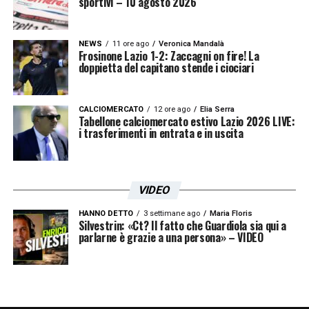
sportivi – 10 agosto 2026
NEWS
11 ore ago
Veronica Mandalà
Frosinone Lazio 1-2: Zaccagni on fire! La
doppietta del capitano stende i ciociari
CALCIOMERCATO
12 ore ago
Elia Serra
Tabellone calciomercato estivo Lazio 2026 LIVE:
i trasferimenti in entrata e in uscita
VIDEO
HANNO DETTO
3 settimane ago
Maria Floris
Silvestrin: «Ct? Il fatto che Guardiola sia qui a
parlarne è grazie a una persona» – VIDEO