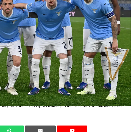
olo / foto Domenico Cippitelli/Image Sport nella foto: formazione Lazio