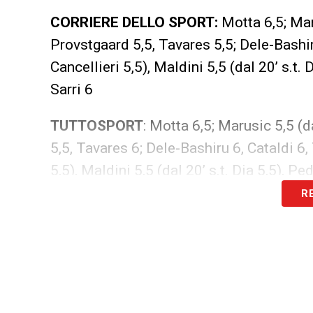
CORRIERE DELLO SPORT:
Motta 6,5; Maru
Provstgaard 5,5, Tavares 5,5; Dele-Bashiru 
Cancellieri 5,5), Maldini 5,5 (dal 20’ s.t. D
Sarri 6
TUTTOSPORT
: Motta 6,5; Marusic 5,5 (d
5,5, Tavares 6; Dele-Bashiru 6, Cataldi 6, 
5,5), Maldini 5,5 (dal 20’ s.t. Dia 5,5), Ped
R
Ultimissime Lazio LIVE: le parole di Sarr
la moviola
LA PLAYLIST DELLE NOSTRE TOP NEW