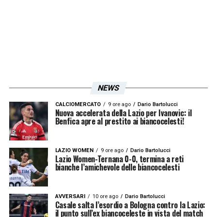
creano superiorità numerica
»
LA PLAYLIST DELLE NOSTRE TOP NEWS
NEWS
CALCIOMERCATO
9 ore ago
Dario Bartolucci
Nuova accelerata della Lazio per Ivanovic: il
Benfica apre al prestito ai biancocelesti!
LAZIO WOMEN
9 ore ago
Dario Bartolucci
Lazio Women-Ternana 0-0, termina a reti
bianche l’amichevole delle biancocelesti
AVVERSARI
10 ore ago
Dario Bartolucci
Casale salta l’esordio a Bologna contro la Lazio:
il punto sull’ex biancoceleste in vista del match