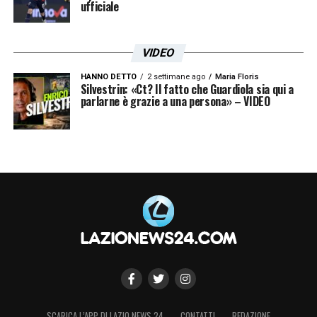
ufficiale
VIDEO
HANNO DETTO
2 settimane ago
Maria Floris
Silvestrin: «Ct? Il fatto che Guardiola sia qui a
parlarne è grazie a una persona» – VIDEO
SCARICA L’APP DI LAZIO NEWS 24
CONTATTI
REDAZIONE