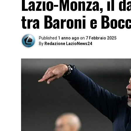
Lazio-Monza, il d
tra Baroni e Bocch
Published
1 anno ago
on
7 Febbraio 2025
By
Redazione LazioNews24