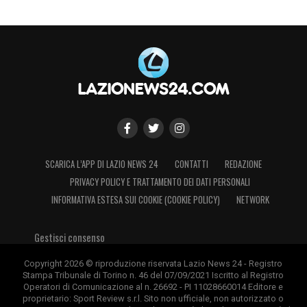
SCARICA L’APP DI LAZIO NEWS 24
CONTATTI
REDAZIONE
PRIVACY POLICY E TRATTAMENTO DEI DATI PERSONALI
INFORMATIVA ESTESA SUI COOKIE (COOKIE POLICY)
NETWORK
Gestisci consenso
Copyright 2026 © riproduzione riservata Lazio News 24 - Registro
Stampa Tribunale di Torino n. 46 del 07/09/2021 Iscritto al Registro
Operatori di Comunicazione al n. 26692 - PI 11028660014 Editore e
proprietario: Sport Review s.r.l. Sito non ufficiale, non autorizzato o