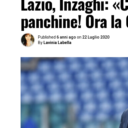
Lazio, Inzaghi: «
panchine! Ora l
Published
6 anni ago
on
22 Luglio 2020
By
Lavinia Labella