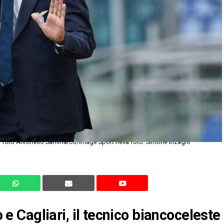
/ foto Antonello Sammarco/Image Sport nella foto: Simone Inzaghi
o e Cagliari, il tecnico biancoceleste