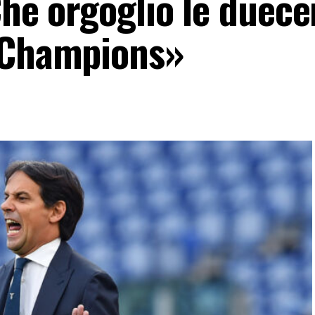
Che orgoglio le duec
a Champions»