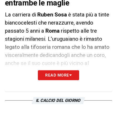
entrambe le maglie
La carriera di
Ruben Sosa
è stata più a tinte
biancocelesti che nerazzurre, avendo
passato 5 anni a
Roma
rispetto alle tre
stagioni milanesi. L’uruguaiano è rimasto
legato alla tifoseria romana che lo ha amato
visceralmente dedicandogli anche un coro,
anche se il suo cuore è più vicino al
Biscione
.
READ MORE
Questa sera
Lazio ed Inter
si affronteranno
per contendersi lo
Scudetto
e l’ex calciatore
si è espresso a riguardo ai microfoni di
IL CALCIO DEL GIORNO
TuttomercatoWeb.com
: «
Che gran partita.
Questa è la prima finale per le due