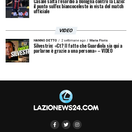
Casale salta l’esordio a Bologna contro la Lazio:
personalità
».
il punto sull’ex biancoceleste in vista del match
ufficiale
Iscriviti gratis alla nostra
VIDEO
Newsletter
HANNO DETTO
2 settimane ago
Maria Floris
Silvestrin: «Ct? Il fatto che Guardiola sia qui a
parlarne è grazie a una persona» – VIDEO
ISCRIVIMI
Accetto la
Privacy Policy
LA PLAYLIST DELLE NOSTRE TOP NEWS