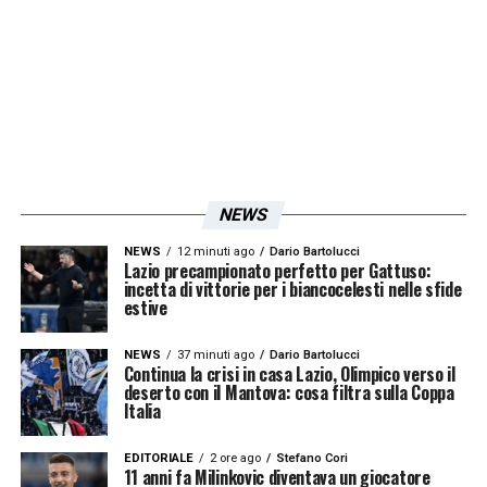
a gennaio e l’assenza del Tucu servirà per
rilanciare
Caicedo
, al centro di insistenti voci
di mercato. Senza
Correa
, Inzaghi non potrà
affidarsi a
Muriqi
– ancora inconsistente –
per affiancare Immobile: trattenere Felipe è
quanto mai necessario.
NEWS
Iscriviti gratis alla nostra
NEWS
12 minuti ago
Dario Bartolucci
Lazio precampionato perfetto per Gattuso:
incetta di vittorie per i biancocelesti nelle sfide
Newsletter
estive
NEWS
37 minuti ago
Dario Bartolucci
Continua la crisi in casa Lazio, Olimpico verso il
ISCRIVIMI
deserto con il Mantova: cosa filtra sulla Coppa
Accetto la
Privacy Policy
Italia
EDITORIALE
2 ore ago
Stefano Cori
11 anni fa Milinkovic diventava un giocatore
LA PLAYLIST DELLE NOSTRE TOP NEWS