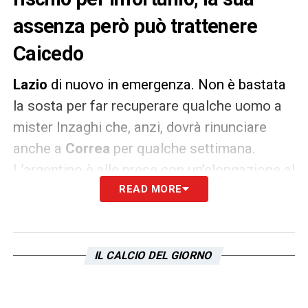
assenza però può trattenere
Caicedo
Lazio
di nuovo in emergenza. Non è bastata
la sosta per far recuperare qualche uomo a
mister Inzaghi che, anzi, dovrà rinunciare
anche a
Correa
per qualche settimana.
L’argentino è alle prese con un’elongazione al
sole, ciò implica che salterà almeno i
READ MORE
prossimi tre appuntamenti contro Genoa,
Fiorentina e Parma, a rischio anche il derby.
IL CALCIO DEL GIORNO
Come ricorda il
Corriere dello Sport
, ai
biancocelesti toccherà un altro tour de force