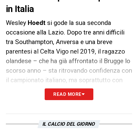
in Italia
Wesley
Hoedt
si gode la sua seconda
occasione alla Lazio. Dopo tre anni difficili
tra Southampton, Anversa e una breve
parentesi al Celta Vigo nel 2019, il ragazzo
olandese – che ha già affrontato il Brugge lo
scorso anno – sta ritrovando confidenza con
il campionato italiano, ma soprattutto con
l’Europa. Inzaghi gli ha concesso
solo sei
READ MORE
apparizioni in Serie A
: una da terzo centrale
di sinistra – andata male – con la Sampdoria,
quando perse la marcatura di Quagliarella nel
IL CALCIO DEL GIORNO
3-0 di Marassi, le altre da perno centrale
della retroguardia contro Bologna, Torino e