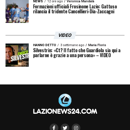
per la mezz’ora finale. Questa sera alle 18.55
NEWS
12 ore ago
Veronica Mandalà
Formazioni ufficiali Frosinone Lazio: Gattuso
Hoedt vuole prendersi definitivamente la
rilancia il tridente Cancellieri-Dia-Zaccagni
Lazio, e una qualificazione agli ottavi.
VIDEO
LA PLAYLIST DELLE NOSTRE TOP NEWS
HANNO DETTO
3 settimane ago
Maria Floris
Silvestrin: «Ct? Il fatto che Guardiola sia qui a
parlarne è grazie a una persona» – VIDEO