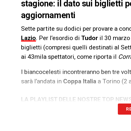
stagione: il dato sui biglietti p
aggiornamenti
Sette partite su dodici per provare a co
Lazio
. Per l’esordio di
Tudor
il 30 marzo
biglietti (compresi quelli destinati al Se
ai 43mila spettatori, come riporta il
Corr
I biancocelesti incontreranno ben tre vol
sarà l’andata in
Coppa Italia
a Torino (2 a
LA PLAYLIST DELLE NOSTRE TOP NEW
R