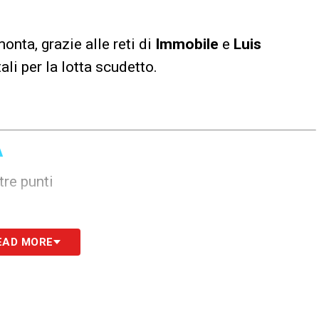
monta, grazie alle reti di
Immobile
e
Luis
li per la lotta scudetto.
A
tre punti
EAD MORE
 con una manata Patric. L’arbitro estrae il rosso
is Alberto e dentro Djavan Anderson