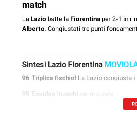
match
La
Lazio
batte la
Fiorentina
per 2-1 in ri
Alberto
. Conqiustati tre punti fondamenta
Sintesi Lazio Fiorentina
MOVIOL
96′ Triplice fischio!
La Lazio conqiusta i 
95′ Espulso Inzaghi
per proteste
R
93′ Espuslo Vlahovic
– Il serbo coloisce
dopo un controllo al VAR
90′ Ultima sostituzione Lazio
– Fuori Lu