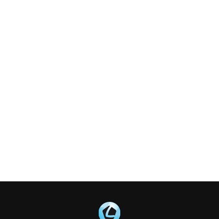
rto che si insacca nell’angolino
oca le carte Lukaku e Marusic che sostituiscono
j
 dell’algerino che finisce fuori di poco
olo di Immobile da buona posizione che termina
l posto di Caicedo
Ciro Immobile che spiazza Dragowski e fa 1-1