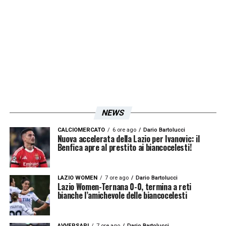
rispettivi accompagnatori. Così come in
precedenza, anche in questa occasione
saranno ospitati nella QUIET ROOM dello
stadio
».
LA PLAYLIST DELLE NOSTRE TOP NEWS
NEWS
CALCIOMERCATO
6 ore ago
Dario Bartolucci
Nuova accelerata della Lazio per Ivanovic: il
Benfica apre al prestito ai biancocelesti!
LAZIO WOMEN
7 ore ago
Dario Bartolucci
Lazio Women-Ternana 0-0, termina a reti
bianche l’amichevole delle biancocelesti
AVVERSARI
7 ore ago
Dario Bartolucci