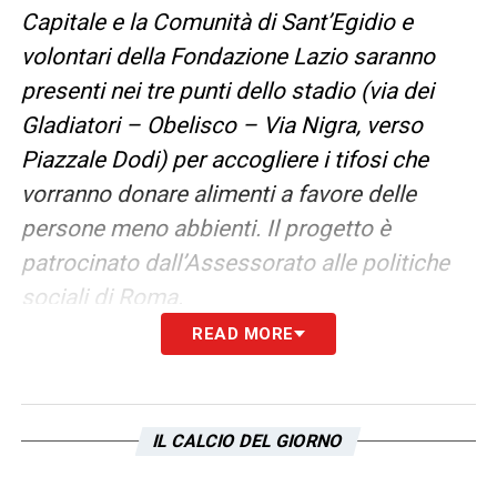
Capitale e la Comunità di Sant’Egidio e
volontari della Fondazione Lazio saranno
presenti nei tre punti dello stadio (via dei
Gladiatori – Obelisco – Via Nigra, verso
Piazzale Dodi) per accogliere i tifosi che
vorranno donare alimenti a favore delle
persone meno abbienti. Il progetto è
patrocinato dall’Assessorato alle politiche
sociali di Roma.
READ MORE
QUIET ROOM
Sarà presente un gruppo di 20 ragazzi
IL CALCIO DEL GIORNO
dell’Associazione ANGSA Lazio con spettro
autistico di secondo grado (grave) con i