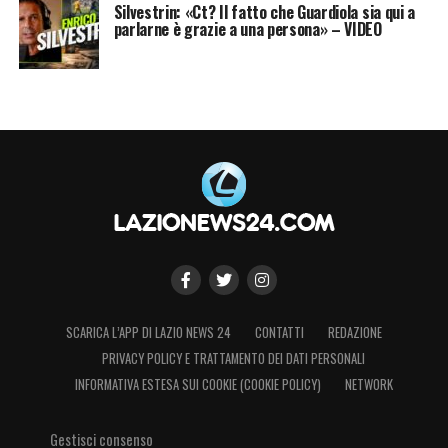
cross arriva dalla destra con Dodo, Beltran
Silvestrin: «Ct? Il fatto che Guardiola sia qui a
parlarne è grazie a una persona» – VIDEO
libero in area batte di testa Provedel
20′
La Lazio ora cerca con il possesso di
aprirsi un varco nella difesa viola
23′
Prova Castellanos l’imbucata per Dia,
palla respinta dalla difesa. Poi Zaccagni sul
recupero sbaglia il passaggio per Dele-
Bashiru
26′
Guendouzi col destro viene murato dal
SCARICA L’APP DI LAZIO NEWS 24
CONTATTI
REDAZIONE
rientro della difesa viola, poi Pellegrini col
PRIVACY POLICY E TRATTAMENTO DEI DATI PERSONALI
mancino mette largo
INFORMATIVA ESTESA SUI COOKIE (COOKIE POLICY)
NETWORK
28′
Provata l’imbucata in avanti per Isaksen,
Gestisci consenso