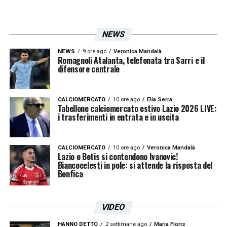
11′
Avanti la Fiorentina. Palla persa da
Marusic e Dele-Bashiru che non si
NEWS
capiscono, Beltran imbuca per Gosens che
NEWS
9 ore ago
Veronica Mandalà
va al cross, Adli al volo col sinistro batte
Romagnoli Atalanta, telefonata tra Sarri e il
difensore centrale
Provedel
13′
Lazio colpita a freddo, i biancocelesti
CALCIOMERCATO
10 ore ago
Elia Serra
Tabellone calciomercato estivo Lazio 2026 LIVE:
cercano ora di riordinare le idee per rendersi
i trasferimenti in entrata e in uscita
pericolosi in avanti
CALCIOMERCATO
10 ore ago
Veronica Mandalà
Lazio e Betis si contendono Ivanovic!
14′ Colpo di testa di Folorunsho!
Altro
Biancocelesti in pole: si attende la risposta del
cross dalla sinistra, la prende l’ex di turno.
Benfica
Provedel blocca centralmente
VIDEO
17′ Raddoppia la Fiorentina:
stavolta il
HANNO DETTO
2 settimane ago
Maria Floris