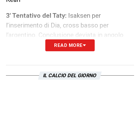
3′ Tentativo del Taty:
Isaksen per
l’inserimento di Dia, cross basso per
l’argentino. Conclusione deviata in angolo
READ MORE
4′
Cross dalla sinistra, inserimento di
Marusic che colpisce di testa ma mette a
lato
IL CALCIO DEL GIORNO
6′
Gudmundsson troppo libero di tirare, prova
il destro da fuori ma mette alto
9′
Angolo di Adli, Pongracic anticipa
Guendouzi e tocca la palla. L’assistente
assegna il rinvio dal fondo