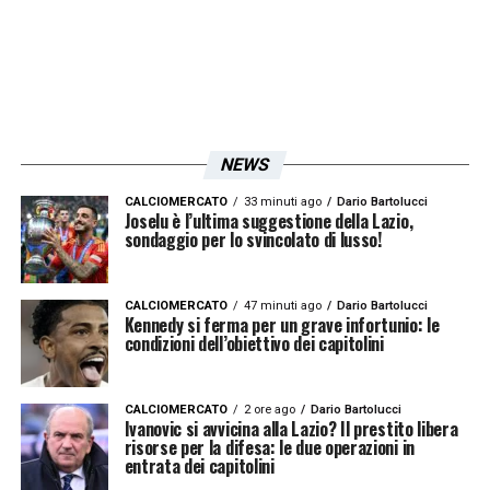
Iscriviti gratis alla nostra
Newsletter
NEWS
ISCRIVIMI
CALCIOMERCATO
33 minuti ago
Dario Bartolucci
Accetto la
Privacy Policy
Joselu è l’ultima suggestione della Lazio,
sondaggio per lo svincolato di lusso!
LA PLAYLIST DELLE NOSTRE TOP NEWS
CALCIOMERCATO
47 minuti ago
Dario Bartolucci
Kennedy si ferma per un grave infortunio: le
condizioni dell’obiettivo dei capitolini
CALCIOMERCATO
2 ore ago
Dario Bartolucci
Ivanovic si avvicina alla Lazio? Il prestito libera
risorse per la difesa: le due operazioni in
entrata dei capitolini