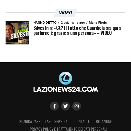
VIDEO
HANNO DETTO
2 settimane ago
Maria Floris
Silvestrin: «Ct? Il fatto che Guardiola sia qui a
parlarne è grazie a una persona» – VIDEO
SCARICA L’APP DI LAZIO NEWS 24
CONTATTI
REDAZIONE
PRIVACY POLICY E TRATTAMENTO DEI DATI PERSONALI