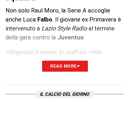
Non solo Raul Moro, la Serie A accoglie
anche Luca
Falbo
. Il giovane ex Primavera è
intervenuto a
Lazio Style Radio
al termine
della gara contro la
Juventus
:
«Ringrazio il mister, lo staff ed i miei
compagni. Appena sono entrato mi
READ MORE
sembrava di giocare alla play station,
un’emozione bellissima. Non c’era il
pubblico, ma è stato comunque bellissimo.
IL CALCIO DEL GIORNO
Noi siamo disponibilissimi con lo staff e con
i senatori, speriamo di poter dare ancora una
mano. Siamo in una squadra bellissima.
Adesso sentirò tutti i miei parenti».