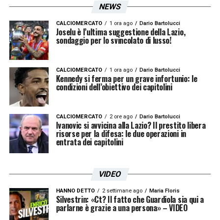
NEWS
Visualizza questo post su Instagram
CALCIOMERCATO
1 ora ago
Dario Bartolucci
Joselu è l’ultima suggestione della Lazio,
sondaggio per lo svincolato di lusso!
CALCIOMERCATO
1 ora ago
Dario Bartolucci
Kennedy si ferma per un grave infortunio: le
condizioni dell’obiettivo dei capitolini
CALCIOMERCATO
2 ore ago
Dario Bartolucci
Ivanovic si avvicina alla Lazio? Il prestito libera
Dove non ci arrivano le gambe ci arriva il cuore
risorse per la difesa: le due operazioni in
entrata dei capitolini
bravi ragazzi @official_sslazio
@marco_rosi_photographer #forzalazio
VIDEO
Un post condiviso da Ciro Immobile (@ciroimmobile17) in data:
HANNO DETTO
2 settimane ago
Maria Floris
Silvestrin: «Ct? Il fatto che Guardiola sia qui a
parlarne è grazie a una persona» – VIDEO