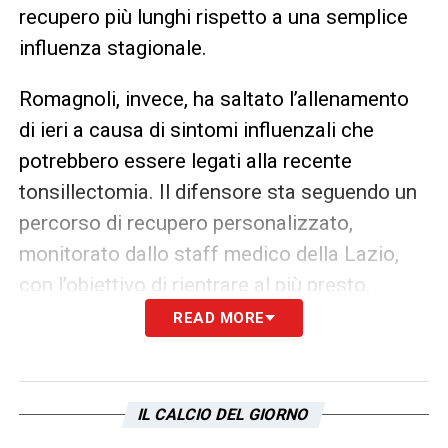
recupero più lunghi rispetto a una semplice
influenza stagionale.
Romagnoli, invece, ha saltato l’allenamento
di ieri a causa di sintomi influenzali che
potrebbero essere legati alla recente
tonsillectomia. Il difensore sta seguendo un
percorso di recupero personalizzato,
monitorato dallo staff medico della Lazio,
con l’obiettivo di rientrare al più presto.
READ MORE
La situazione sanitaria nel ritiro
biancoceleste ha inevitabilmente rallentato i
piani di Sarri, che punta a preparare al meglio
IL CALCIO DEL GIORNO
la squadra in vista dell’inizio del campionato.