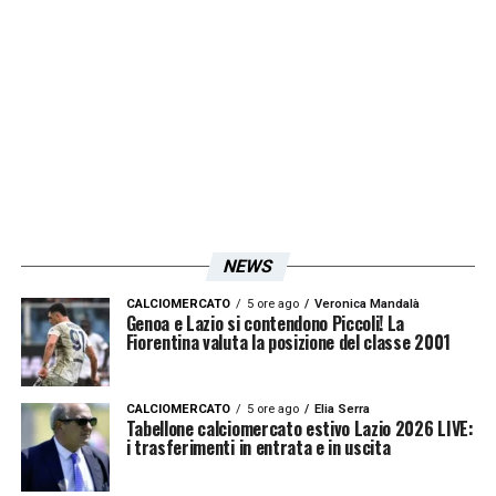
Se il recupero dei giocatori influenzati
dovesse tardare, non è escluso l’inserimento
di ulteriori test fisici o una revisione del
programma di allenamenti.
LA PLAYLIST DELLE NOSTRE TOP NEWS
NEWS
CALCIOMERCATO
5 ore ago
Veronica Mandalà
Genoa e Lazio si contendono Piccoli! La
Fiorentina valuta la posizione del classe 2001
CALCIOMERCATO
5 ore ago
Elia Serra
Tabellone calciomercato estivo Lazio 2026 LIVE:
i trasferimenti in entrata e in uscita