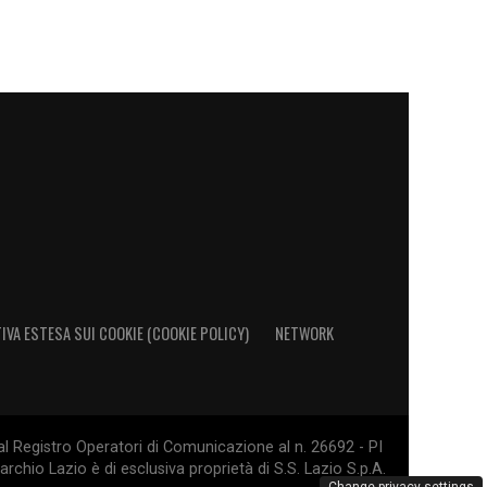
IVA ESTESA SUI COOKIE (COOKIE POLICY)
NETWORK
al Registro Operatori di Comunicazione al n. 26692 - PI
rchio Lazio è di esclusiva proprietà di S.S. Lazio S.p.A.