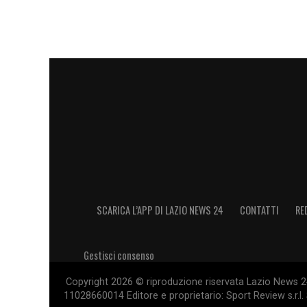
SCARICA L’APP DI LAZIO NEWS 24
CONTATTI
RE
Gestisci consenso
Copyright 2026 © riproduzione riservata Lazio News 24 
11028660014 Editore e proprietario: Sport Review s.r.l. 