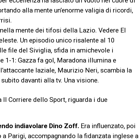
per eccellenza ha lasciato un vuoto nel cuore di
portando alla mente un’enorme valigia di ricordi,
risi.
 nella mente dei tifosi della Lazio. Vedere El
leste. Un episodio unico risalente al 10
e file del Siviglia, sfida in amichevole i
e 1-1: Gazza fa gol, Maradona illumina e
a l’attaccante laziale, Maurizio Neri, scambia la
subito davanti alla tv. Una visione.
Il Corriere dello Sport, riguarda i due
endo indiavolare Dino Zoff.
Era influenzato, poi
o a Parigi, accompagnando la fidanzata inglese a