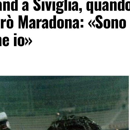
and a Siviglia, quand
trò Maradona: «Sono
he io»