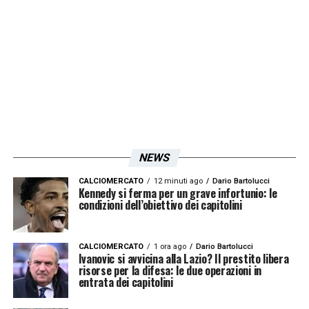
Iscriviti gratis alla nostra
Newsletter
ISCRIVIMI
Accetto la
Privacy Policy
NEWS
LA PLAYLIST DELLE NOSTRE TOP NEWS
CALCIOMERCATO
12 minuti ago
Dario Bartolucci
Kennedy si ferma per un grave infortunio: le
condizioni dell’obiettivo dei capitolini
CALCIOMERCATO
1 ora ago
Dario Bartolucci
Ivanovic si avvicina alla Lazio? Il prestito libera
risorse per la difesa: le due operazioni in
entrata dei capitolini