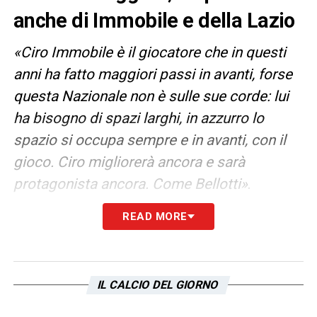
anche di Immobile e della Lazio
«Ciro Immobile è il giocatore che in questi
anni ha fatto maggiori
passi in avanti, forse
questa Nazionale non è sulle sue corde: lui
ha bisogno di spazi larghi, in azzurro lo
spazio si occupa sempre e in avanti, con il
gioco. Ciro migliorerà ancora e sarà
protagonista ancora. Come Bellotti»
.
READ MORE
Così Alessandro
Costacurta
, ex vice-
commissario Figc ed ex giocatore del Milan,
intervistato da Il Messaggero. “Billy”, inoltre,
ha espresso un commento sulla
Lazio
:
«Una
IL CALCIO DEL GIORNO
squadra di eroi».