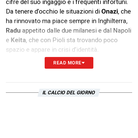
cifre del suo ingaggio e i frequenti infortuni.
Da tenere d’occhio le situazioni di
Onazi
, che
ha rinnovato ma piace sempre in Inghilterra,
Radu
appetito dalle due milanesi e dal Napoli
e
Keita
, che con Pioli sta trovando poco
spazio e appare in crisi d’identità.
READ MORE
LA PLAYLIST DELLE NOSTRE TOP NEWS
IL CALCIO DEL GIORNO