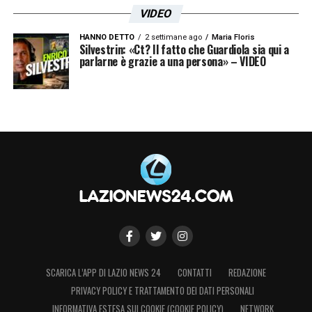
VIDEO
HANNO DETTO
2 settimane ago
Maria Floris
Silvestrin: «Ct? Il fatto che Guardiola sia qui a
parlarne è grazie a una persona» – VIDEO
SCARICA L’APP DI LAZIO NEWS 24
CONTATTI
REDAZIONE
PRIVACY POLICY E TRATTAMENTO DEI DATI PERSONALI
INFORMATIVA ESTESA SUI COOKIE (COOKIE POLICY)
NETWORK