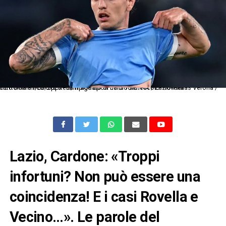
Dc Roma 31/08/2025 - campionato di calcio serie A / Lazio-Hellas Verona / foto Domenico Cippitelli/Image Sport nella foto: Nicolo' Rovella
Lazio, Cardone: «Troppi
infortuni? Non può essere una
coincidenza! E i casi Rovella e
Vecino…». Le parole del