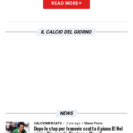
READ MORE
Infine, Cardone ha concluso con una
riflessione su un recente comunicato
societario.
«Prendiamo atto di questo
IL CALCIO DEL GIORNO
comunicato, io credo ci sia stata una
richiesta della Consob. Io avrei fatto altro,
spiegando la situazione in un altro modo.
Ma la comunicazione sta cambiando».
LA PLAYLIST DELLE NOSTRE TOP NEWS
NEWS
CALCIOMERCATO
2 ore ago
Maria Floris
Dopo lo stop per Ivanovic scatta il piano B! Nel