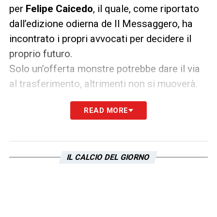
per
Felipe Caicedo
, il quale, come riportato
dall’edizione odierna de Il Messaggero, ha
incontrato i propri avvocati per decidere il
proprio futuro.
Solo un’offerta monstre potrebbe dare il via
al trasferimento, altrimenti non si muoverà.
READ MORE
LA PLAYLIST DELLE NOSTRE TOP NEWS
IL CALCIO DEL GIORNO