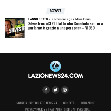
VIDEO
HANNO DETTO
2 settimane ago
Maria Floris
Silvestrin: «Ct? Il fatto che Guardiola sia qui a
parlarne è grazie a una persona» – VIDEO
SCARICA L’APP DI LAZIO NEWS 24
CONTATTI
REDAZIONE
PRIVACY POLICY E TRATTAMENTO DEI DATI PERSONALI