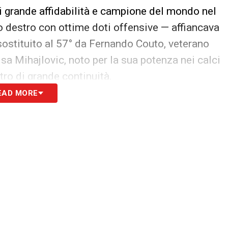
 di grande affidabilità e campione del mondo nel
 destro con ottime doti offensive — affiancava
ostituito al 57° da Fernando Couto, veterano
sa Mihajlovic, noto per la sua potenza nei calci
stro di grande continuità.
EAD MORE
sta elegante e creativo — lasciava spazio
orto. Dino Baggio e Dejan Stanković garantivano
lbertini, ex regista del Milan, dettava i tempi
 — attaccante fisico e generoso — era affiancato
lmineo, sostituito al 78° da Giuliano