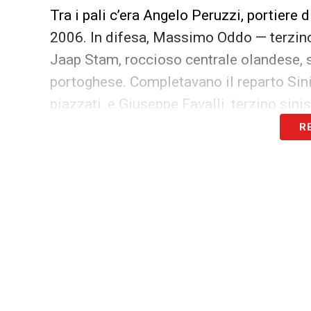
Tra i pali c’era Angelo Peruzzi, portiere
2006. In difesa, Massimo Oddo — terzino
Jaap Stam, roccioso centrale olandese, s
portoghese. Completavano il reparto Sini
piazzati, e Giuseppe Favalli, terzino sini
R
A centrocampo, Stefano Fiore — trequarti
all’83° a Sergio Conceição, ex ala del P
equilibrio e dinamismo, mentre Demetrio A
con classe. In attacco, Bernardo Corradi
da Claudio López, argentino dal passo fu
Giannichedda, centrocampista di rottura.
Una Lazio solida e ambiziosa