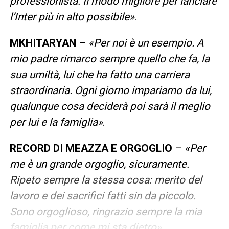
professionista. Il modo migliore per lanciare
l’Inter più in alto possibile»
.
MKHITARYAN
–
«Per noi è un esempio. A
mio padre rimarco sempre quello che fa, la
sua umiltà, lui che ha fatto una carriera
straordinaria. Ogni giorno impariamo da lui,
qualunque cosa deciderà poi sarà il meglio
per lui e la famiglia»
.
RECORD DI MEAZZA E ORGOGLIO
–
«Per
me è un grande orgoglio, sicuramente.
Ripeto sempre la stessa cosa: merito del
lavoro e dei sacrifici fatti sin da piccolo.
Sono orgoglioso, ringrazio sempre la mia
famiglia per come mi sta dietro»
.