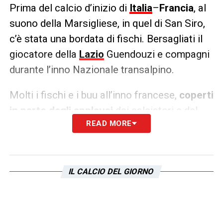
Prima del calcio d’inizio di
Italia
–
Francia
, al
suono della Marsigliese, in quel di San Siro,
c’è stata una bordata di fischi. Bersagliati il
giocatore della
Lazio
Guendouzi e compagni
durante l’inno Nazionale transalpino.
Molti i fischi e i buu all’inno francese,
coperti
in parte dagli applausi
dei calciatori e del
READ MORE
resto del pubblico, che però non è riuscito ad
oscurare il comportamento indecente di
alcuni tifosi italiani presenti nell’impianto.
IL CALCIO DEL GIORNO
LA PLAYLIST DELLE NOSTRE TOP NEWS