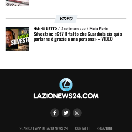
VIDEO
HANNO DETTO
2 settimane ago
Maria Floris
Silvestrin: «Ct? Il fatto che Guardiola sia qui a
parlarne è grazie a una persona» – VIDEO
SCARICA L’APP DI LAZIO NEWS 24
CONTATTI
REDAZIONE