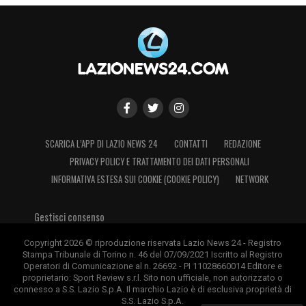
SCARICA L’APP DI LAZIO NEWS 24
CONTATTI
REDAZIONE
PRIVACY POLICY E TRATTAMENTO DEI DATI PERSONALI
INFORMATIVA ESTESA SUI COOKIE (COOKIE POLICY)
NETWORK
Gestisci consenso
Copyright 2026 © riproduzione riservata Lazio News 24 - Registro
Stampa Tribunale di Torino n. 46 del 07/09/2021 Iscritto al Registro
Operatori di Comunicazione al n. 26692 - PI 11028660014 Editore e
proprietario: Sport Review s.r.l. Sito non ufficiale, non autorizzato o
connesso a S.S. Lazio S.p.A. Il marchio Lazio è di esclusiva proprietà di
S.S. Lazio S.p.A.