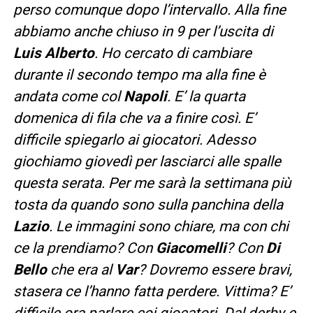
perso comunque dopo l’intervallo. Alla fine
abbiamo anche chiuso in 9 per l’uscita di
Luis Alberto
. Ho cercato di cambiare
durante il secondo tempo ma alla fine è
andata come col
Napoli
. E’ la quarta
domenica di fila che va a finire così. E’
difficile spiegarlo ai giocatori. Adesso
giochiamo giovedì per lasciarci alle spalle
questa serata. Per me sarà la settimana più
tosta da quando sono sulla panchina della
Lazio
. Le immagini sono chiare, ma con chi
ce la prendiamo? Con
Giacomelli
? Con
Di
Bello
che era al
Var
? Dovremo essere bravi,
stasera ce l’hanno fatta perdere. Vittima? E’
difficile ora parlare coi giocatori. Dal derby e