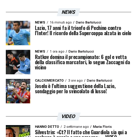
NEWS
NEWS
16 minuti ago
Dario Bartolucci
Lazio, 17 anni fa il trionfo di Pechino contro
l’Inter! Il ricordo della Supercoppa alzata in cielo
NEWS
1 ora ago
Dario Bartolucci
Ratkov domina il precampionato: 6 gol e vetta
della classifica marcatori, lo segue Zaccagni da
vicino
CALCIOMERCATO
3 ore ago
Dario Bartolucci
Joselu è l’ultima suggestione della Lazio,
sondaggio per lo svincolato di lusso!
VIDEO
HANNO DETTO
2 settimane ago
Maria Floris
Silvestrin: «Ct? Il fatto che Guardiola sia qui a