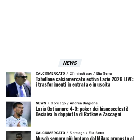
partitella al termine della seduta.
LA PLAYLIST DELLE NOSTRE TOP NEWS
NEWS
CALCIOMERCATO
27 minuti ago
Elia Serra
Tabellone calciomercato estivo Lazio 2026 LIVE:
i trasferimenti in entrata e in uscita
NEWS
3 ore ago
Andrea Bargione
Lazio Ostiamare 4-0: poker dei biancocelesti!
Decisiva la doppietta di Ratkov e Zaccagni
CALCIOMERCATO
5 ore ago
Elia Serra
Musah sempre più lontano dal Milan: proposto al