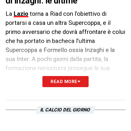
di Inzaghi. le ultime
La
Lazio
torna a Riad con l’obiettivo di
portarsi a casa un altra Supercoppa, e il
primo avversario che dovrà affrontare è colui
che ha portato in bacheca l’ultima
Supercoppa a Formello ossia Inzaghi e la
sua Inter. A pochi giorni dalla partita, la
formazione nerazzurra prosegue la sua
preparazione, e la sta svolgendo a Riad visto
READ MORE
che la squadra è approdata in Arabia.
Stando a quanto riporta il club nerazzurro,
l’Inter ha svolto una sgambata si è articolata
IL CALCIO DEL GIORNO
in una prima fase di attivazione muscolare in
campo, seguita dal torello e infine, la