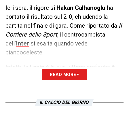
Ieri sera, il rigore si
Hakan Calhanoglu
ha
portato il risultato sul 2-0, chiudendo la
partita nel finale di gara. Come riportato da
Il
Corriere dello Sport
, il centrocampista
dell’
Inter
si esalta quando vede
biancoceleste.
Infatti, la
Lazio
è la sua vittima preferita:
6
READ MORE
gol realizzati
contro i capitolini in tutte le
competizioni. Inoltre, i biancocelesti sono la
squadra alla quale ha segnato più calci di
rigore, ben
4
.
IL CALCIO DEL GIORNO
LA PLAYLIST DELLE NOSTRE TOP NEWS