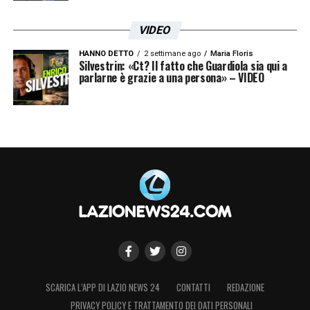
VIDEO
HANNO DETTO
2 settimane ago
Maria Floris
Silvestrin: «Ct? Il fatto che Guardiola sia qui a
parlarne è grazie a una persona» – VIDEO
SCARICA L’APP DI LAZIO NEWS 24
CONTATTI
REDAZIONE
PRIVACY POLICY E TRATTAMENTO DEI DATI PERSONALI