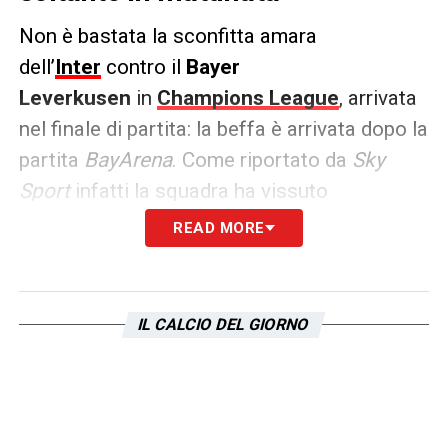
Non è bastata la sconfitta amara
dell’
Inter
contro il
Bayer
Leverkusen
in
Champions League
, arrivata
nel finale di partita: la beffa è arrivata dopo la
partita
BayArena
. Come riportato da
Sky
Sport
infatti la squadra ha vissuto
una
disavventura sull’aereo che lo avrebbe
READ MORE
dovuto riportare a Milano.
La squadra è arrivata a
Colonia
dove
IL CALCIO DEL GIORNO
l’aspettava il
volo di ritorno a Milano
, volo
che però, causa un guasto al mezzo, gli ha
impedito di tornare a casa ieri notte.
La
squadra è dovuta rimanere a bordo fino