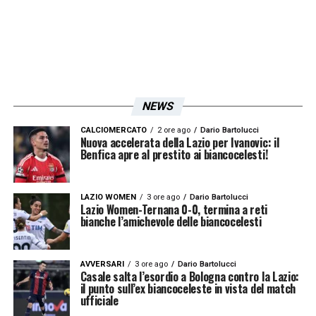
alle 4 di notte
, per poi
passare la notte in un
albergo
e il rientro è stato quindi posticipato
a stamattina.
Inzaghi
ha concesso ai
giocatori la giornata libera, niente
allenamento, si riprenderà domani, perdendo
NEWS
però un giorno per preparare la sfida di
CALCIOMERCATO
2 ore ago
Dario Bartolucci
domenica contro la
Lazio
.
Nuova accelerata della Lazio per Ivanovic: il
Benfica apre al prestito ai biancocelesti!
LA PLAYLIST DELLE NOSTRE TOP NEWS
LAZIO WOMEN
3 ore ago
Dario Bartolucci
Lazio Women-Ternana 0-0, termina a reti
bianche l’amichevole delle biancocelesti
AVVERSARI
3 ore ago
Dario Bartolucci
Casale salta l’esordio a Bologna contro la Lazio:
il punto sull’ex biancoceleste in vista del match
ufficiale