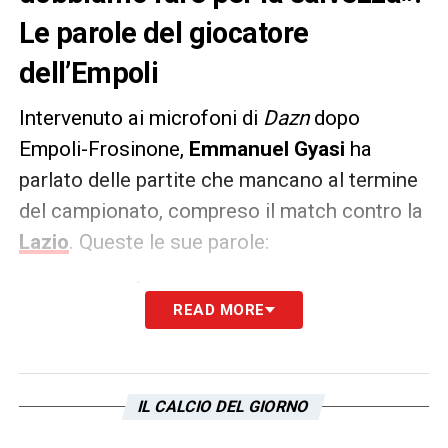
Le parole del giocatore
dell’Empoli
Intervenuto ai microfoni di
Dazn
dopo
Empoli-Frosinone,
Emmanuel Gyasi
ha
parlato delle partite che mancano al termine
del campionato, compreso il match contro la
Lazio
. Queste le sue parole:
PAROLE –
«
È un punto importante. Partita
READ MORE
tesa, lo sapevamo. Ma se non riesci a
vincere meglio non perdere. Andiamo avanti,
mancano ancora tre finali. Il mister ci
IL CALCIO DEL GIORNO
trasmette davvero tanto, se lo seguiamo fino
alla fine possiamo ottenere la salvezza
».