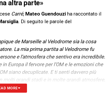
una altra parte»
ancese
Carré
,
Mateo Guendouzi
ha raccontato il
Marsiglia
. Di seguito le parole del
pique de Marseille al Velodrome sia la cosa
atore. La mia prima partita al Velodrome fu
sone e l’atmosfera che sentivo era incredibile.
in Europa il fervore per l’OM e le emozioni che
OM siano decuplicate. E ti senti davvero più
in molti grandi stadi e in molte grandi atmosfere,
me non si trova da nessun’altra parte
»
EAD MORE
S