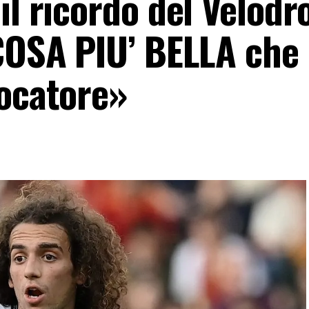
il ricordo del Velod
 COSA PIU’ BELLA che
iocatore»