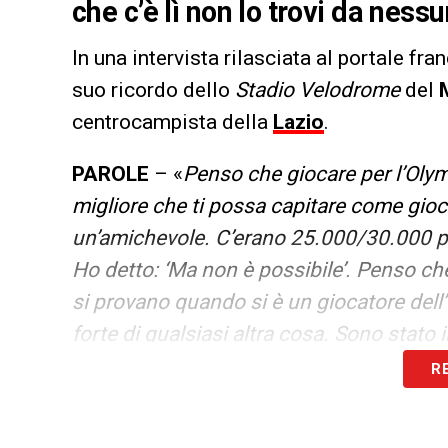
che c’è lì non lo trovi da ness
In una intervista rilasciata al portale fr
suo ricordo dello
Stadio Velodrome
del
centrocampista della
Lazio
.
PAROLE
– «
Penso che giocare per l’Olym
migliore che ti possa capitare come gioc
un’amichevole. C’erano 25.000/30.000 per
Ho detto: ‘Ma non è possibile’
.
Penso che 
si provano quando si è un giocatore dell’
forte di qualsiasi altra cosa. Sono stato 
ma il fervore che c’è all’OM e al Velodro
R
LA PLAYLIST DELLE NOSTRE TOP NEW