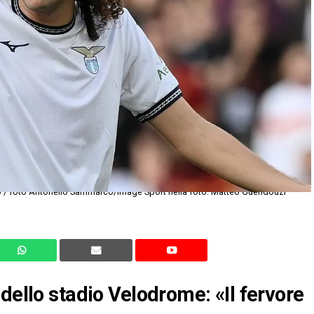
o / foto Antonello Sammarco/Image Sport nella foto: Matteo Guendouzi
dello stadio Velodrome: «Il fervore