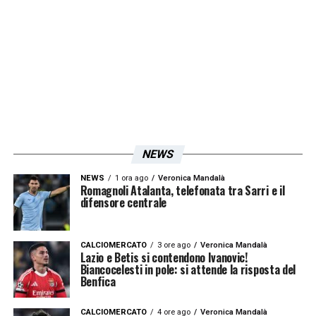
già nei prossimi giorni per trovare una
soluzione rapida e soddisfacente per tutti.
I dettagli economici dell’addio di
Samuel Gigot
alla
Lazio
La separazione tra il difensore e la Lazio era
già stata accarezzata e poi rimandata nel
NEWS
corso del mese di gennaio, proprio a causa
NEWS
1 ora ago
Veronica Mandalà
Romagnoli Atalanta, telefonata tra Sarri e il
delle precarie condizioni fisiche del
difensore centrale
giocatore che avevano frenato i club
acquirenti. Ora, invece, il trasferimento
CALCIOMERCATO
3 ore ago
Veronica Mandalà
Lazio e Betis si contendono Ivanovic!
sembra essere solamente una questione di
Biancocelesti in pole: si attende la risposta del
Benfica
tempo. A spingere la società verso la
cessione ci sono anche ragioni strettamente
CALCIOMERCATO
4 ore ago
Veronica Mandalà