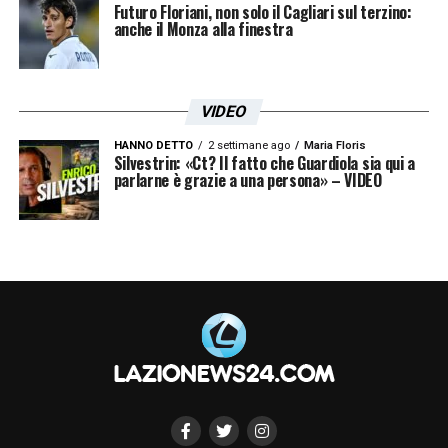
Futuro Floriani, non solo il Cagliari sul terzino:
economiche: il centrale è legato ai capitolini
anche il Monza alla finestra
da un contratto valido fino al 2027, ma
percepisce un ingaggio decisamente elevato
rispetto al reale contributo offerto all’interno
VIDEO
del rettangolo di gioco. La partenza di
HANNO DETTO
2 settimane ago
Maria Floris
Silvestrin: «Ct? Il fatto che Guardiola sia qui a
Samuel Gigot permetterà alle casse
parlarne è grazie a una persona» – VIDEO
societarie di respirare, garantendo ai vertici
dirigenziali quel tesoretto necessario per
finanziare i prossimi innesti di qualità
richiesti dal futuro allenatore.
LA PLAYLIST DELLE NOSTRE TOP NEWS