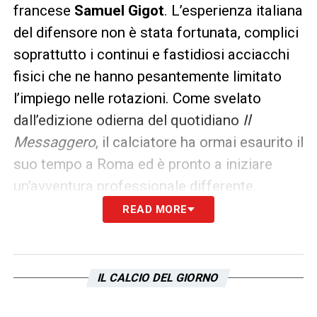
francese
Samuel Gigot
. L’esperienza italiana
del difensore non è stata fortunata, complici
soprattutto i continui e fastidiosi acciacchi
fisici che ne hanno pesantemente limitato
l’impiego nelle rotazioni. Come svelato
dall’edizione odierna del quotidiano
Il
Messaggero
, il calciatore ha ormai esaurito il
suo tempo a Roma ed è pronto a iniziare
un’avventura professionale differente.
READ MORE
Sulle sue tracce si sta muovendo con
insistenza il
Nantes
, club di
Ligue 1
fortemente intenzionato a riportarlo in patria
IL CALCIO DEL GIORNO
per affidargli le chiavi della retroguardia. I
contatti tra le parti potrebbero intensificarsi