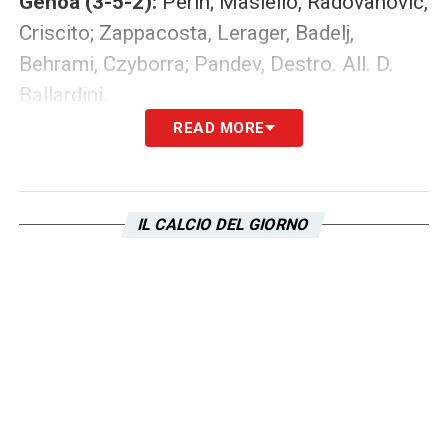
Genoa (3-5-2):
Perin; Masiello, Radovanovic,
Criscito; Zappacosta, Lerager, Badelj,
Behrami, Czyborra; Pandev, Destro. All. D.
Ballardini.
READ MORE
Lazio (3-5-2):
Reina; Luiz Felipe, Acerbi,
Radu; Lazzari, Milinkovic, Escalante, Luis
Alberto, Marusic; Muriqi, Immobile. All. S.
IL CALCIO DEL GIORNO
Inzaghi.
LA PLAYLIST DELLE NOSTRE TOP NEWS