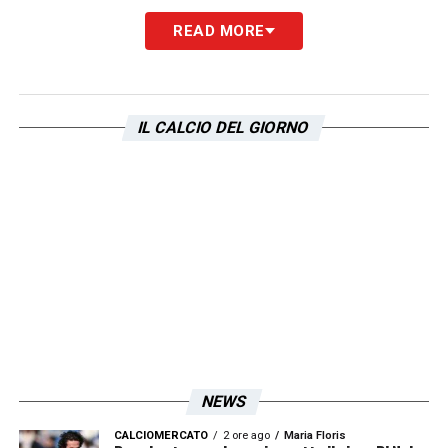
più il nostro campionato ma deve essere
READ MORE
così tra un mese. Dietro ci sono squadre
forti. Per essere certi, magari qualche punto
in più ma lo verifichiamo domenica dopo
IL CALCIO DEL GIORNO
domenica. Ci sono ancora scontri diretti e se
facciamo i punti che dobbiamo, gli altri
dietro non ci prendono».
LA PLAYLIST DELLE NOSTRE TOP NEWS
NEWS
CALCIOMERCATO
2 ore ago
Maria Floris