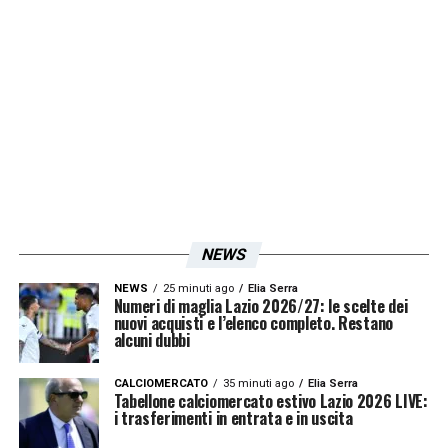
compleanno».
Il ricordo di Gabriele resta indelebile nella
mente e nei cuori dei tifosi biancocelesti, che
ieri gli hanno dedicato uno striscione (
QUI
la
foto).
Tanti auguri Gabriele!
LA PLAYLIST DELLE NOSTRE TOP NEWS
NEWS
NEWS
25 minuti ago
Elia Serra
Numeri di maglia Lazio 2026/27: le scelte dei
nuovi acquisti e l’elenco completo. Restano
alcuni dubbi
CALCIOMERCATO
35 minuti ago
Elia Serra
Tabellone calciomercato estivo Lazio 2026 LIVE:
i trasferimenti in entrata e in uscita