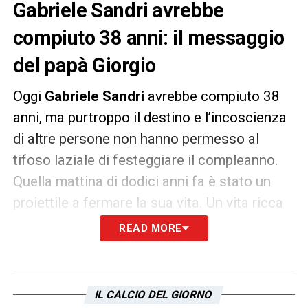
Gabriele Sandri avrebbe
compiuto 38 anni: il messaggio
del papà Giorgio
Oggi
Gabriele Sandri
avrebbe compiuto 38
anni, ma purtroppo il destino e l’incoscienza
di altre persone non hanno permesso al
tifoso laziale di festeggiare il compleanno.
Quella mattina di dodici anni fa è stato un
proiettile a fermare la sua vita. Un vita ricca
di amici, passioni e amore per la sua Lazio.
READ MORE
Papà Giorgio, attraverso il suo profilo
Faceboook, ha scritto:
«
Ciao Amore, sono
38… Rimarrai sempre il mio bambino. Buon
IL CALCIO DEL GIORNO