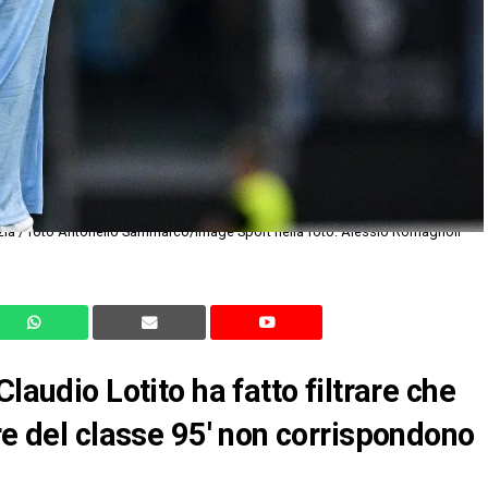
zia / foto Antonello Sammarco/Image Sport nella foto: Alessio Romagnoli
laudio Lotito ha fatto filtrare che
re del classe 95′ non corrispondono