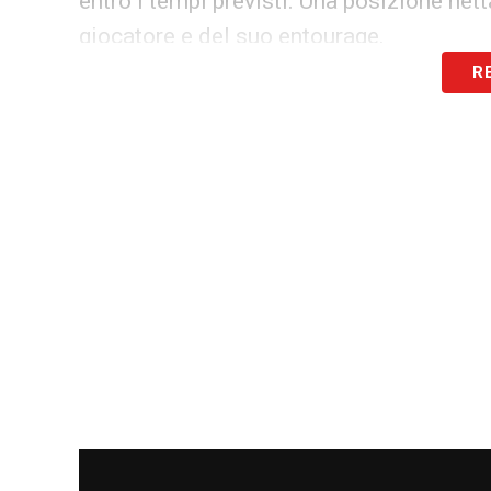
entro i tempi previsti. Una posizione net
giocatore e del suo entourage.
R
Lazio, la PEC inviata e i dettagli
Nel dettaglio, la Lazio sostiene di aver 
accettando ufficialmente la proposta d
oneroso da 1,5 milioni di euro con obblig
serie di bonus legati ai risultati sportiv
Champions araba e 500mila euro con la 
Nella stessa comunicazione, però, il pr
una richiesta destinata a far esplodere la
stipendio (novembre, dicembre e gennaio)
regolarmente pagata.