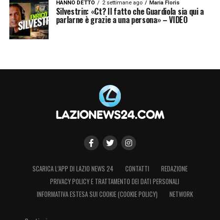
HANNO DETTO
2 settimane ago
Maria Floris
Silvestrin: «Ct? Il fatto che Guardiola sia qui a
parlarne è grazie a una persona» – VIDEO
SCARICA L’APP DI LAZIO NEWS 24
CONTATTI
REDAZIONE
PRIVACY POLICY E TRATTAMENTO DEI DATI PERSONALI
INFORMATIVA ESTESA SUI COOKIE (COOKIE POLICY)
NETWORK