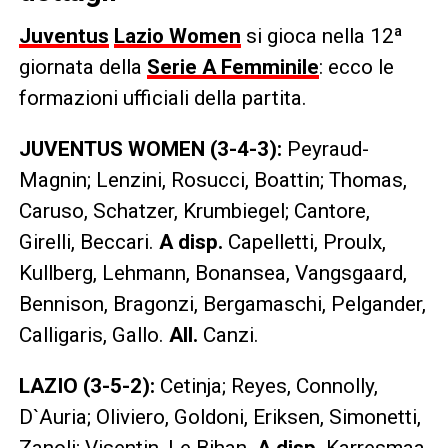
Juventus
Lazio Women
si gioca nella 12ª
giornata della
Serie A Femminile
: ecco le
formazioni ufficiali della partita.
JUVENTUS WOMEN (3-4-3):
Peyraud-
Magnin; Lenzini, Rosucci, Boattin; Thomas,
Caruso, Schatzer, Krumbiegel; Cantore,
Girelli, Beccari.
A disp.
Capelletti, Proulx,
Kullberg, Lehmann, Bonansea, Vangsgaard,
Bennison, Bragonzi, Bergamaschi, Pelgander,
Calligaris, Gallo.
All.
Canzi.
LAZIO (3-5-2):
Cetinja; Reyes, Connolly,
D`Auria; Oliviero, Goldoni, Eriksen, Simonetti,
Zanoli; Visentin, Le Bihan.
A disp.
Karresmaa,