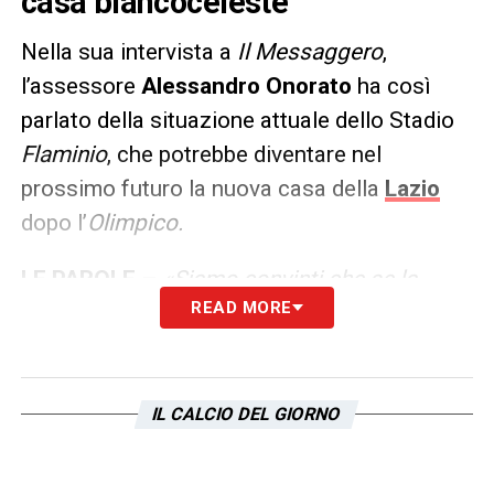
casa biancoceleste
Nella sua intervista a
Il Messaggero
,
l’assessore
Alessandro Onorato
ha così
parlato della situazione attuale dello Stadio
Flaminio
, che potrebbe diventare nel
prossimo futuro la nuova casa della
Lazio
dopo l’
Olimpico.
LE PAROLE –
«Siamo convinti che se la
READ MORE
Lazio davvero vuole riqualificare il Flaminio, i
margini ci sono. Il Comune farà la propria
parte, così come immagino gli altri enti
istituzionali coinvolti»
le sue dichiarazioni
IL CALCIO DEL GIORNO
sull’impianto.