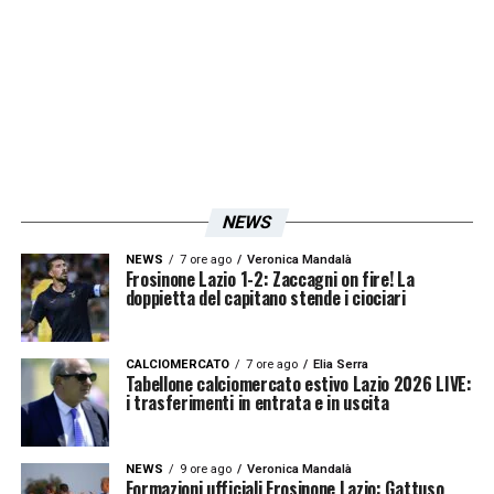
LA PLAYLIST DELLE NOSTRE TOP NEWS
NEWS
NEWS
7 ore ago
Veronica Mandalà
Frosinone Lazio 1-2: Zaccagni on fire! La
doppietta del capitano stende i ciociari
CALCIOMERCATO
7 ore ago
Elia Serra
Tabellone calciomercato estivo Lazio 2026 LIVE:
i trasferimenti in entrata e in uscita
NEWS
9 ore ago
Veronica Mandalà
Formazioni ufficiali Frosinone Lazio: Gattuso