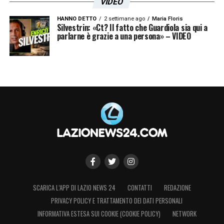
VIDEO
HANNO DETTO
2 settimane ago
Maria Floris
Silvestrin: «Ct? Il fatto che Guardiola sia qui a
parlarne è grazie a una persona» – VIDEO
SCARICA L’APP DI LAZIO NEWS 24
CONTATTI
REDAZIONE
PRIVACY POLICY E TRATTAMENTO DEI DATI PERSONALI
INFORMATIVA ESTESA SUI COOKIE (COOKIE POLICY)
NETWORK