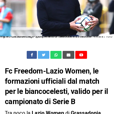
Mg Monza 05/04/2021 - campionato di calcio serie B / Monza-Pescara / foto Matteo Gribaudi/Image Sport nella foto: Gianluca Grassadonia
Fc Freedom-Lazio Women, le
formazioni ufficiali dal match
per le biancocelesti, valido per il
campionato di Serie B
Tra poco la
Lazio
Women
di
Grassadonia