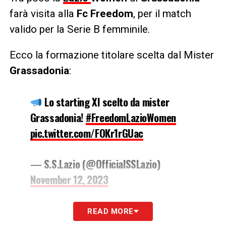
farà visita alla
Fc Freedom
, per il match
valido per la Serie B femminile.
Ecco la formazione titolare scelta dal Mister
Grassadonia
:
Lo starting XI scelto da mister
Grassadonia!
#FreedomLazioWomen
pic.twitter.com/FOKr1rGUac
— S.S.Lazio (@OfficialSSLazio)
November 12, 2023
LA PLAYLIST DELLE NOSTRE TOP NEWS
READ MORE