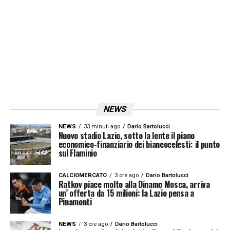
Loftus-Cheek
che piacerebbe molto a
Sarri
.
LA PLAYLIST DELLE NOSTRE TOP NEWS
NEWS
NEWS
33 minuti ago
Dario Bartolucci
Nuovo stadio Lazio, sotto la lente il piano
economico-finanziario dei biancocelesti: il punto
sul Flaminio
CALCIOMERCATO
3 ore ago
Dario Bartolucci
Ratkov piace molto alla Dinamo Mosca, arriva
un’ offerta da 15 milioni: la Lazio pensa a
Pinamonti
NEWS
3 ore ago
Dario Bartolucci