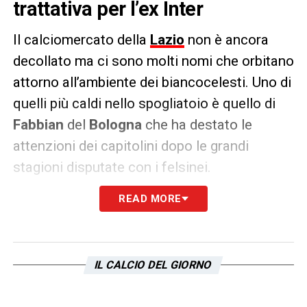
trattativa per l’ex Inter
Il calciomercato della
Lazio
non è ancora
decollato ma ci sono molti nomi che orbitano
attorno all’ambiente dei biancocelesti. Uno di
quelli più caldi nello spogliatoio è quello di
Fabbian
del
Bologna
che ha destato le
attenzioni dei capitolini dopo le grandi
stagioni disputate con i felsinei.
READ MORE
Stando alle parole del
Corriere dello Sport
,
rimane lui l’alternativa più forte in quanto
l’
Inter
non sembra intenzionata ad esercitare
il proprio diritto di ricompra a
12 milioni di
IL CALCIO DEL GIORNO
euro
. L’alternativa principale è quella di