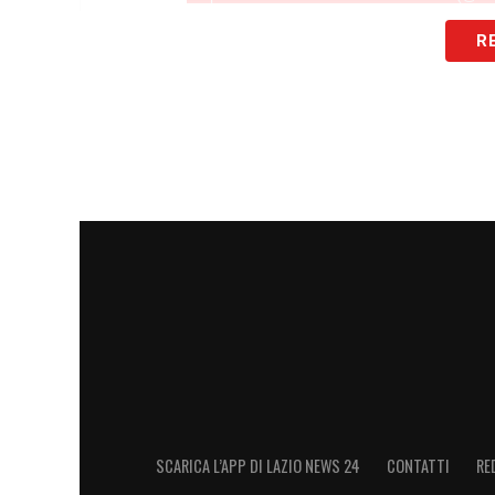
R
IL MESSAGGIO –
«
Per me è qualcosa di s
volta nella mia carriera. All’Union ho l’o
livelli e di supportare la squadra nel suo
mia esperienza. Non vedo davvero l’ora c
LA PLAYLIST DELLE NOSTRE TOP NEW
SCARICA L’APP DI LAZIO NEWS 24
CONTATTI
RE