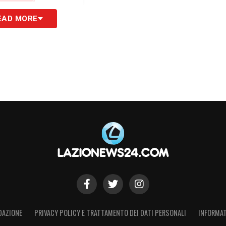
EAD MORE
peciale fare uno step all’estero per la prima
pportunità di continuare a giocare ai massimi
 viaggio in tre competizioni impegnative con la
he arrivi questa nuova fase della mia carriera
».
S
DAZIONE
PRIVACY POLICY E TRATTAMENTO DEI DATI PERSONALI
INFORMAT